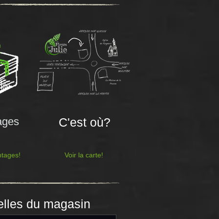
ages
C'est où?
ntages!
Voir la carte!
elles du magasin